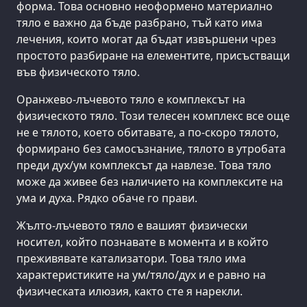
форма. Това основно неоформено материално
тяло е важно да бъде разбрано, тъй като има
лечения, които могат да бъдат извършени чрез
простото разбиране на елементите, присъстващи
във физическото тяло.
Оранжево-лъчевото тяло е комплексът на
физическото тяло. Този телесен комплекс все още
не е тялото, което обитавате, а по-скоро тялото,
формирано без самосъзнание, тялото в утробата
преди дух/ум комплексът да навлезе. Това тяло
може да живее без наличието на комплексите на
ума и духа. Рядко обаче го прави.
Жълто-лъчевото тяло е вашият физически
носител, който познавате в момента и в който
преживявате катализатори. Това тяло има
характеристиките на ум/тяло/дух и е равно на
физическата илюзия, както сте я нарекли.