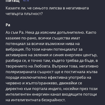
Питащ
47.4
Казахте ли, че синьото липсва в негативната
четвърта плътност?
Ра
Аз съм Ра. Нека да изясним допълнително. Както
казахме по-рано, всички същества имат
потенциал за всички възможни нива на
вибрация. По този начин потенциалът за
активиране на зеления и синия енергиен център,
разбира се, е точно там, където трябва да бъде, в
творението на Любовта. Въпреки това, негативно
поляризираната същност ще е постигнала жътва
поради изключително ефективна употреба на
червено и жълто/оранжево, движейки се
директно към портала индиго, носейки през този
интелигентен енергиен канал входящите потоци
на интелигентната безкрайност.