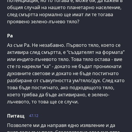
потенциация, но то тогава е, може би, да кажем в
общия случай на нашето планетарно население,
след смъртта нормално ще имат ли те тогава
проявено зелено-лъчево тяло?
Ра
Аз съм Ра. Не незабавно. Първото тяло, което се
активира след смъртта, е “създателят на формата”
или индиго-лъчевото тяло. Това тяло остава - вие
сте го нарекли “ка” - докато не бъдат проникнати
духовните светове и докато не бъде постигнато
разбиране от съвкупността ум/тяло/дух. След като
това бъде постигнато, ако подходящото тяло,
което трябва да бъде активирано, е зелено-
лъчевото, то това ще се случи.
Питащ
47.12
Позволете ми да направя едно изявление и да