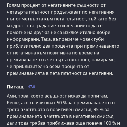
Голям процент от негативните същности от
четвърта плътност продължават по негативния
път от четвърта към пета плътност, тъй като без
мъдрост състраданието и желанието да се
помогне на друг-аз не са изключително добре
информирани. Така, въпреки че човек губи
приблизително два процента при преминаването
от негативна към позитивна по време на
преживяването в четвърта плътност, намираме,
че приблизително осем процента от
преминаванията в пета плътност са негативни.
Питащ
47.6
Ами, това, което всъщност исках да попитам,
беше, ако се изискват 50 % за преминаването от
трета в четвърта в позитивен смисъл, 95 % за
преминаването в четвърта в негативен смисъл,
дали това трябва приближава още повече 100 % и