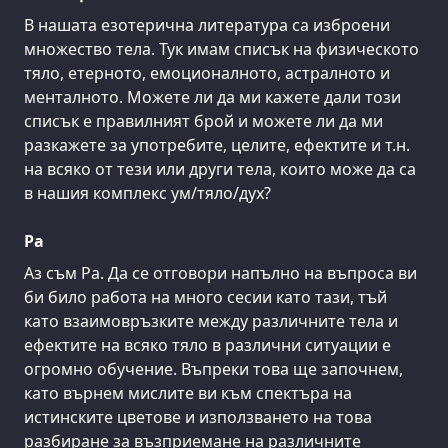
В нашата езотерична литература са изброени
множество тела. Тук имам списък на физическото
тяло, етерното, емоционалното, астралното и
менталното. Можете ли да ми кажете дали този
списък е правилният брой и можете ли да ми
разкажете за употребите, целите, ефектите и т.н.
на всяко от тези или други тела, които може да са
в нашия комплекс ум/тяло/дух?
Ра
Аз съм Ра. Да се отговори напълно на въпроса ви
би било работа на много сесии като тази, тъй
като взаимовръзките между различните тела и
ефектите на всяко тяло в различни ситуации е
огромно обучение. Въпреки това ще започнем,
като върнем мислите ви към спектъра на
истинските цветове и използването на това
разбиране за възприемане на различните