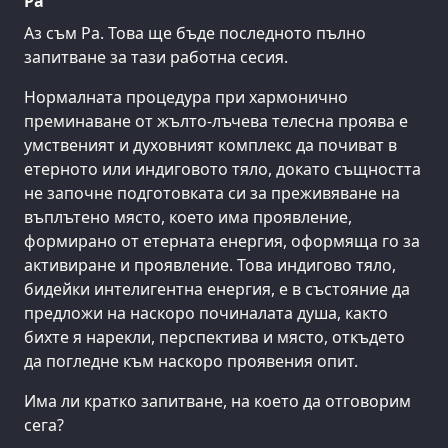
Ра
Аз съм Ра. Това ще бъде последното пълно
запитване за тази работна сесия.
Нормалната процедура при хармонично
преминаване от жълто-лъчева телесна проява е
умственият и духовният комплекс да почиват в
етерното или индиговото тяло, докато същността
не започне подготовката си за преживяване на
въплътено място, което има проявление,
формирано от етерната енергия, оформяща го за
активиране и проявление. Това индигово тяло,
бидейки интелигентна енергия, е в състояние да
предложи на наскоро починалата душа, както
бихте я нарекли, перспектива и място, откъдето
да погледне към наскоро проявения опит.
Има ли кратко запитване, на което да отговорим
сега?