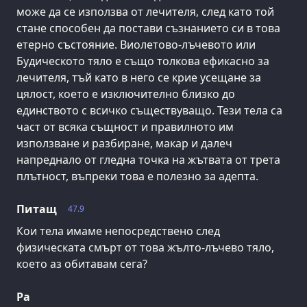
може да се използва от лечителя, след като той
стане способен да постави съзнанието си в това
етерно състояние. Виолетово-лъчевото или
Будическото тяло е също толкова ефикасно за
лечителя, тъй като в него се крие усещане за
цялост, което е изключително близко до
единството с всичко съществуващо. Тези тела са
част от всяка същност и правилното им
използване и разбиране, макар и далеч
напреднало от гледна точка на жътвата от трета
плътност, въпреки това е полезно за адепта.
Питащ
47.9
Кои тела имаме непосредствено след
физическата смърт от това жълто-лъчево тяло,
което аз обитавам сега?
Ра