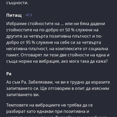
същности.
Питащ
47.3
Избрахме стойностите на … или ни бяха дадени
стойностите на по-добро от 50 % служене на
другите за четвърта позитивна плътност и по-
добро от 95 % служене на себе си за четвърта
негативна плътност, на комплексите от социална
памет. Отговарят ли тези две стойности на една и
съща норма на вибрация, ако мога така да кажа?
Ра
Аз съм Ра. Забелязвам, че ви е трудно да изразите
запитването си. Ще отговорим в опит да изясним
запитването ви.
Темповете на вибрациите не трябва да се
разбират като еднакви при позитивна и