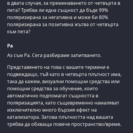
в двата случая, за преминаването от четвърта в
пета? Трябва ли една същност да бъде 99%
поляризирана за негативна и може би 80%
поляризирана за позитивна жътва от четвърта
към пета?
Ра
Аз съм Ра. Сега разбираме запитването.
Представянето на това с вашите термини е
подвеждащо, тъй като в четвърта плътност има,
така да кажем, визуални помощни средства или
помощни средства за обучение, които
автоматично подпомагат същността в
поляризацията, като същевременно намаляват
изключително много бързия ефект на
катализатора. Затова плътността над вашата
трябва да обхваща повече пространство/време.