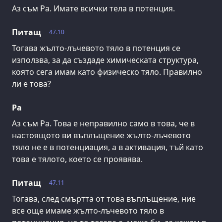
Аз съм Ра. Имате всички тела в потенция.
Питащ
47.10
Тогава жълто-лъчевото тяло в потенция се
използва, за да създаде химическата структура,
която сега имам като физическо тяло. Правилно
ли е това?
Ра
Аз съм Ра. Това е неправилно само в това, че в
настоящото ви въплъщение жълто-лъчевото
тяло не е в потенциация, а в активация, тъй като
това е тялото, което се проявява.
Питащ
47.11
Тогава, след смъртта от това въплъщение, ние
все още имаме жълто-лъчевото тяло в