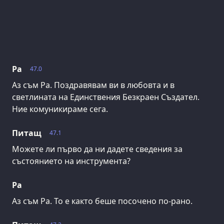
Ра
47.0
Аз съм Ра. Поздравявам ви в любовта и в
светлината на Единствения Безкраен Създател.
Ние комуникираме сега.
Питащ
47.1
Можете ли първо да ни дадете сведения за
състоянието на инструмента?
Ра
Аз съм Ра. То е както беше посочено по-рано.