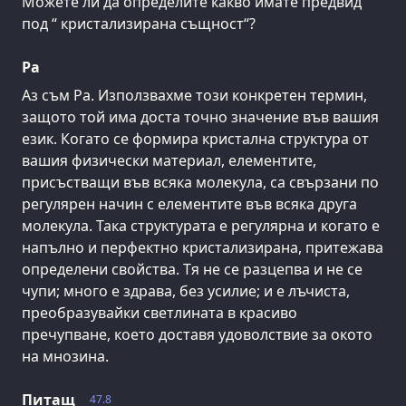
Можете ли да определите какво имате предвид
под “ кристализирана същност“?
Ра
Аз съм Ра. Използвахме този конкретен термин,
защото той има доста точно значение във вашия
език. Когато се формира кристална структура от
вашия физически материал, елементите,
присъстващи във всяка молекула, са свързани по
регулярен начин с елементите във всяка друга
молекула. Така структурата е регулярна и когато е
напълно и перфектно кристализирана, притежава
определени свойства. Тя не се разцепва и не се
чупи; много е здрава, без усилие; и е лъчиста,
преобразувайки светлината в красиво
пречупване, което доставя удоволствие за окото
на мнозина.
Питащ
47.8