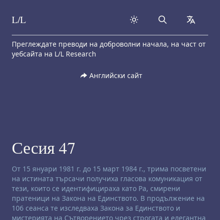
L/L
Search
collapse
Skip to content
Преглеждате преводи на доброволни начала, на част от
уебсайта на L/L Research
Английски сайт
Сесия 47
Отказ от отговорност за ченълинг:
От 15 януари 1981 г. до 15 март 1984 г., трима посветени
на истината търсачи получиха гласова комуникация от
тези, които се идентифицираха като Ра, смирени
пратеници на Закона на Единството. В продължение на
106 сеанса те изследваха Закона за Единството и
мистерията на Сътворението чрез строгата и елегантна