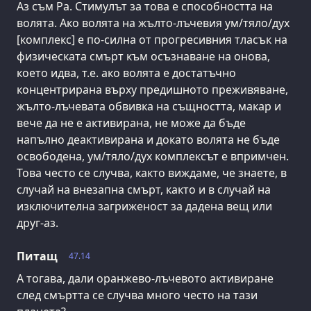
Аз съм Ра. Стимулът за това е способността на
волята. Ако волята на жълто-лъчевия ум/тяло/дух
[комплекс] е по-силна от прогресивния тласък на
физическата смърт към осъзнаване на онова,
което идва, т.е. ако волята е достатъчно
концентрирана върху предишното преживяване,
жълто-лъчевата обвивка на същността, макар и
вече да не е активирана, не може да бъде
напълно деактивирана и докато волята не бъде
освободена, ум/тяло/дух комплексът е впримчен.
Това често се случва, както виждаме, че знаете, в
случай на внезапна смърт, както и в случай на
изключителна загриженост за дадена вещ или
друг-аз.
Питащ
47.14
А тогава, дали оранжево-лъчевото активиране
след смъртта се случва много често на тази