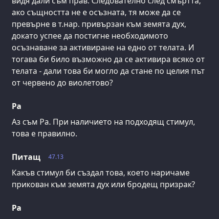
видя дали съм прав. Следователно след смъртта,
ако същността не е осъзната, тя може да се
превърне в т.нар. привързан към земята дух,
докато успее да постигне необходимото
осъзнаване за активиране на едно от телата. И
тогава би било възможно да се активира всяко от
телата - дали това би могло да стане по целия път
от червено до виолетово?
Ра
Аз съм Ра. При наличието на подходящ стимул,
това е правилно.
Питащ
47.13
Какъв стимул би създал това, което наричаме
прикован към земята дух или бродещ призрак?
Ра