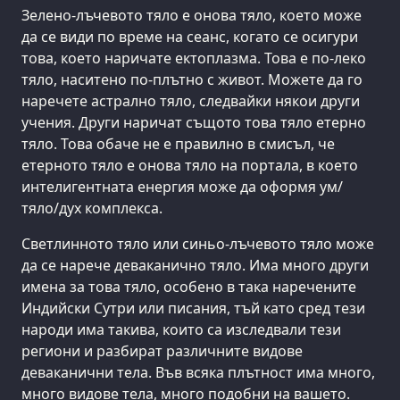
Зелено-лъчевото тяло е онова тяло, което може
да се види по време на сеанс, когато се осигури
това, което наричате ектоплазма. Това е по-леко
тяло, наситено по-плътно с живот. Можете да го
наречете астрално тяло, следвайки някои други
учения. Други наричат същото това тяло етерно
тяло. Това обаче не е правилно в смисъл, че
етерното тяло е онова тяло на портала, в което
интелигентната енергия може да оформя ум/
тяло/дух комплекса.
Светлинното тяло или синьо-лъчевото тяло може
да се нарече деваканично тяло. Има много други
имена за това тяло, особено в така наречените
Индийски Сутри или писания, тъй като сред тези
народи има такива, които са изследвали тези
региони и разбират различните видове
деваканични тела. Във всяка плътност има много,
много видове тела, много подобни на вашето.