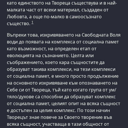
като единството на Твореца съществува и в най-
малката част от всеки материал, създаден от
Любовта, а още по-малко в самоосъзнато
1
същество.
Въпреки това, изкривяването на Свободната Воля
води до появата на комплекса от социална памет
като възможност, на определен етап от
еволюцията на съзнанието. Целта или
съображението, което кара същностите да
образуват такива комплекси, на тези комплекси
от социална памет, е много просто продължение
на основното изкривяване към опознаването на
Себе си от Твореца, тъй като когато група от ум/
тяло/духове са способни да образуват комплекс
от социална памет, целият опит на всяка същност
е достъпен за целия комплекс. По този начин
Творецът знае повече за Своето творение във
всяка същност, участваща в тази общност от