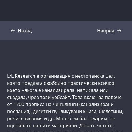
Назад
Напред
Препис
Препис
Support us:
L/L Research е организация с нестопанска цел,
която предлага свободно практически всичко,
което някога е канализирала, написала или
създала, чрез този уебсайт. Това включва повече
от 1700 преписа на ченълинги (канализирани
послания), десетки публикувани книги, бюлетини,
речи, списания и др. Много ви благодарим, че
оценявате нашите материали. Докато четете,