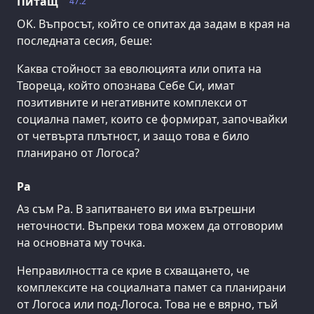
Питащ
47.2
OK. Въпросът, който се опитах да задам в края на
последната сесия, беше:
Каква стойност за еволюцията или опита на
Твореца, който опознава Себе Си, имат
позитивните и негативните комплекси от
социална памет, които се формират, започвайки
от четвърта плътност, и защо това е било
планирано от Логоса?
Ра
Аз съм Ра. В запитването ви има вътрешни
неточности. Въпреки това можем да отговорим
на основната му точка.
Неправилността се крие в схващането, че
комплексите на социалната памет са планирани
от Логоса или под-Логоса. Това не е вярно, тъй