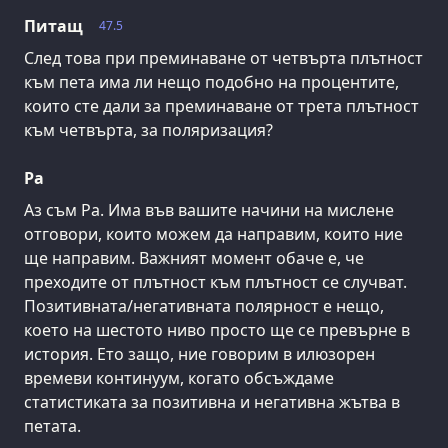
Питащ
47.5
След това при преминаване от четвърта плътност
към пета има ли нещо подобно на процентите,
които сте дали за преминаване от трета плътност
към четвърта, за поляризация?
Ра
Аз съм Ра. Има във вашите начини на мислене
отговори, които можем да направим, които ние
ще направим. Важният момент обаче е, че
преходите от плътност към плътност се случват.
Позитивната/негативната полярност е нещо,
което на шестото ниво просто ще се превърне в
история. Ето защо, ние говорим в илюзорен
времеви континуум, когато обсъждаме
статистиката за позитивна и негативна жътва в
петата.