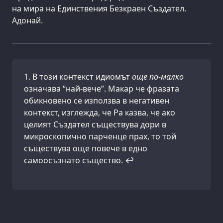
на мира на Единствения Безкраен Създател.
Адонай.
В този контекст идиомът
още по-малко
означава “най-вече”. Макар че фразата
обикновено се използва в негативен
контекст, изглежда, че Ра казва, че ако
целият Създател съществува дори в
микроскопично парченце прах, то той
съществува още повече в едно
самоосъзнато същество.
↩