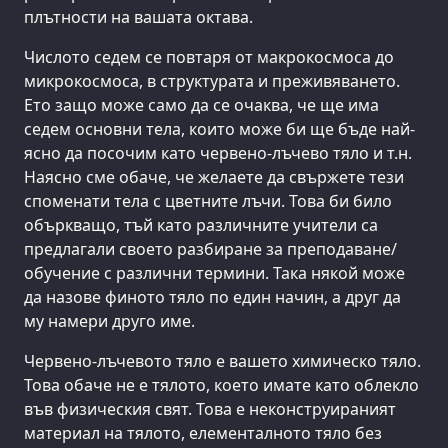
плътности на вашата октава.
Числото седем се повтаря от макрокосмоса до
микрокосмоса, в структурата и преживяването.
Ето защо може само да се очаква, че ще има
седем основни тела, които може би ще бъде най-
ясно да посочим като червено-лъчево тяло и т.н.
Наясно сме обаче, че желаете да свържете тези
споменати тела с цветните лъчи. Това би било
объркващо, тъй като различните учители са
предлагали своето разбиране за преподаване/
обучение с различни термини. Така някой може
да назове финото тяло по един начин, а друг да
му намери друго име.
Червено-лъчевото тяло е вашето химическо тяло.
Това обаче не е тялото, което имате като облекло
във физическия свят. Това е неконструираният
материал на тялото, елементалното тяло без