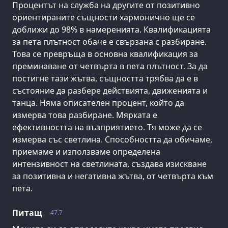
Процентът на служба на другите от позитивно
ориентираните същности хармонично ще се
доближи до 98% в намеренията. Квалификацията
за пета плътност обаче е свързана с разбиране.
Това се превръща в основна квалификация за
преминаване от четвърта в пета плътност. За да
постигне тази жътва, същността трябва да е в
състояние да разбере действията, движенията и
танца. Няма описателен процент, който да
измерва това разбиране. Мярката е
ефективността на възприятието. Тя може да се
измерва със светлина. Способността да обичаме,
приемаме и използваме определена
интензивност на светлината, създава изискване
за позитивна и негативна жътва, от четвърта към
пета.
Питащ
47.7