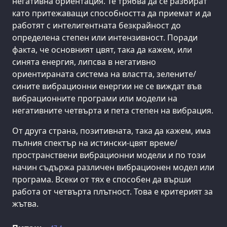
негативна ориентация. Те трябва да се разбират
като притежаващи способността да приемат и да
работят с интелигентната безкрайност до
определена степен или интензивност. Поради
факта, че основният цвят, така да кажем, или
синята енергия, липсва в негативно
ориентираната система на властта, зелените/
сините вибрационни енергии не се виждат във
вибрационните програми или модели на
негативните четвърта и пета степен на вибрация.
От друга страна, позитивната, така да кажем, има
пълния спектър на истински-цвят време/
пространствени вибрационни модели и по този
начин съдържа различен вибрационен модел или
програма. Всеки от тях е способен да върши
работа от четвърта плътност. Това е критерият за
жътва.