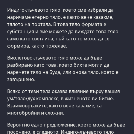
Индиго-лъчевото тяло, което сме избрали да
наричаме етерно тяло, е както вече казахме,
тялото на портала. В това тяло формата е
субстанция и вие можете да виждате това тяло
само като светлина, тъй като то може да се
формира, както пожелае.
Виолетово-лъчевото тяло може да бъде
разбирано като това, което бихте могли да
наречете тяло на Буда, или онова тяло, което е
завършено.
Всяко от тези тела оказва влияние върху вашия
ум/тяло/дух комплекс, в жизненото ви битие.
Взаимовръзките, както вече казахме, са
многобройни и сложни.
Вероятно едно предложение, което може да бъде
посочено, е следното: Индиго-лъчевото тяло