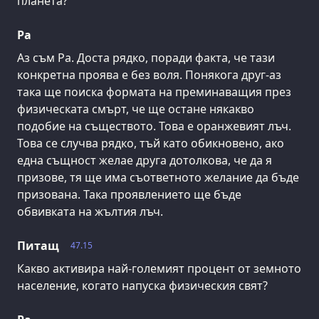
планета?
Ра
Аз съм Ра. Доста рядко, поради факта, че тази
конкретна проява е без воля. Понякога друг-аз
така ще поиска формата на преминаващия през
физическата смърт, че ще остане някакво
подобие на съществото. Това е оранжевият лъч.
Това се случва рядко, тъй като обикновено, ако
една същност желае друга дотолкова, че да я
призове, тя ще има съответното желание да бъде
призована. Така проявлението ще бъде
обвивката на жълтия лъч.
Питащ
47.15
Какво активира най-големият процент от земното
население, когато напуска физическия свят?