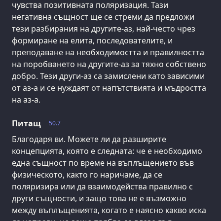
чувства позитивната поляризация. Тази
негативна същност ще се стреми да предложи
тези разбирания на другите-аз, най-често чрез
формиране на елита, последователите, и
преподаване на необходимостта и правилността
на поробването на другите-аз за тяхно собствено
добро. Тези други-аз са замислени като зависими
от аз-а и се нуждаят от напътствията и мъдростта
на аз-а.
Питащ
50.7
Благодаря ви. Можете ли да разширите
концепцията, която е следната: че е необходимо
една същност по време на въплъщението във
физическото, както го наричаме, да се
поляризира или да взаимодейства правилно с
други същности, и защо това не е възможно
между въплъщенията, когато е наясно какво иска