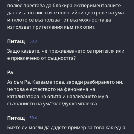
полюс престава да блокира експерименталните
данни, а по-високите енергийни центрове на ума
и тялото се възползват от възможността да
използват притегления към тях опит.
Питащ
50.3
Защо казвате, че преживяването се притегля или
е привлечено от същността?
Ра
Аз съм Ра. Казваме това, заради разбирането ни,
че това е естеството на феномена на
катализатора на опита и навлизането му в
съзнанието на ум/тяло/дух комплекса.
Питащ
50.4
Бихте ли могли да дадете пример за това как една