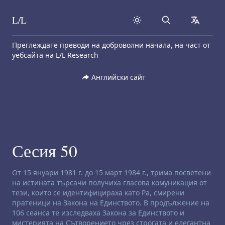
L/L
Search
collapse
Skip to content
Преглеждате преводи на доброволни начала, на част от
уебсайта на L/L Research
Английски сайт
Сесия 50
Отказ от отговорност за ченълинг:
От 15 януари 1981 г. до 15 март 1984 г., трима посветени
на истината търсачи получиха гласова комуникация от
тези, които се идентифицираха като Ра, смирени
пратеници на Закона на Единството. В продължение на
106 сеанса те изследваха Закона за Единството и
мистерията на Сътворението чрез строгата и елегантна