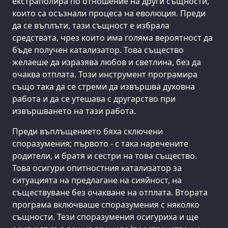
екстраполира по отношение на други същности,
които са осъзнали процеса на еволюция. Преди
да се въплъти, тази същност е избрала
средствата, чрез които има голяма вероятност да
бъде получен катализатор. Това същество
желаеше да изразява любов и светлина, без да
очаква отплата. Този инструмент програмира
също така да се стреми да извършва духовна
работа и да се утешава с другарство при
извършването на тази работа.
Преди въплъщението бяха сключени
споразумения; първото - с така наречените
родители, и братя и сестри на това същество.
Това осигури опитностния катализатор за
ситуацията на предлагане на сияйност, на
съществуване без очакване на отплата. Втората
програма включваше споразумения с няколко
същности. Тези споразумения осигуриха и ще