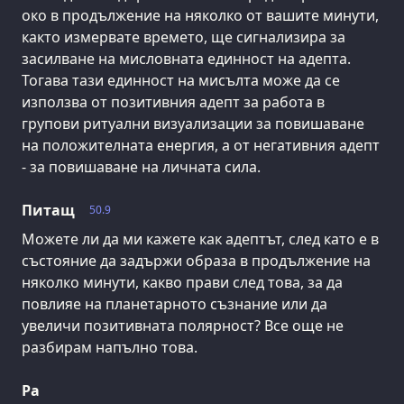
око в продължение на няколко от вашите минути,
както измервате времето, ще сигнализира за
засилване на мисловната единност на адепта.
Тогава тази единност на мисълта може да се
използва от позитивния адепт за работа в
групови ритуални визуализации за повишаване
на положителната енергия, а от негативния адепт
- за повишаване на личната сила.
Питащ
50.9
Можете ли да ми кажете как адептът, след като е в
състояние да задържи образа в продължение на
няколко минути, какво прави след това, за да
повлияе на планетарното съзнание или да
увеличи позитивната полярност? Все още не
разбирам напълно това.
Ра