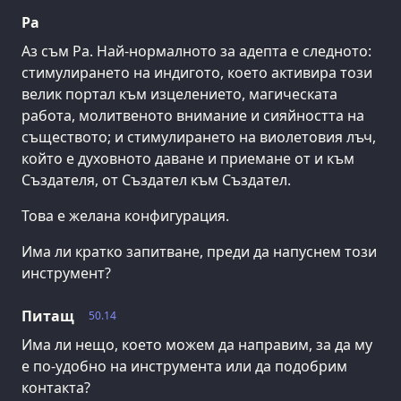
Ра
Аз съм Ра. Най-нормалното за адепта е следното:
стимулирането на индигото, което активира този
велик портал към изцелението, магическата
работа, молитвеното внимание и сияйността на
съществото; и стимулирането на виолетовия лъч,
който е духовното даване и приемане от и към
Създателя, от Създател към Създател.
Това е желана конфигурация.
Има ли кратко запитване, преди да напуснем този
инструмент?
Питащ
50.14
Има ли нещо, което можем да направим, за да му
е по-удобно на инструмента или да подобрим
контакта?