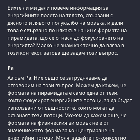
Бихте ли ми дали повече информация за
енергийните полета на тялото, свързани с
дясното и лявото полукълбо на мозъка, и дали
това е свързано по някакъв начин с формата на
пирамидата, що се отнася до фокусирането на
енергията? Малко не знам как точно да вляза в
този контекст, затова ще задам този въпрос.
Ра
Аз съм Ра. Ние също се затрудняваме да
отговорим на този въпрос. Можем да кажем, че
формата на пирамидата е само една от тези,
които фокусират енергийните потоци, за да бъдат
използвани от същностите, които могат да
осъзнаят тези потоци. Можем да кажем още, че
формата на физическия ви мозък не е от
значение като форма за концентриране на
енергийни потоци. Моля, задайте по-конкретно