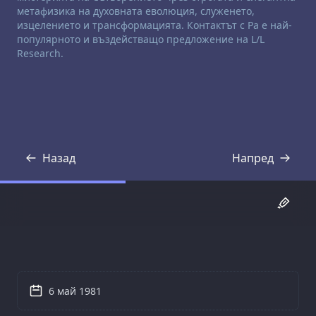
метафизика на духовната еволюция, служенето,
изцелението и трансформацията. Контактът с Ра е най-
популярното и въздействащо предложение на L/L
Research.
Назад
Напред
Препис
Препис
6 май 1981