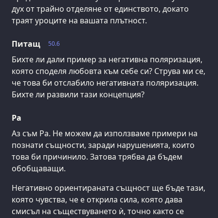
дух от трайно отделяне от единството, докато
траят уроците на вашата плътност.
Питащ
50.6
Бихте ли дали пример за негативна поляризация,
която споделя любовта към себе си? Струва ми се,
че това би отслабило негативната поляризация.
Бихте ли развили тази концепция?
Ра
Аз съм Ра. Не можем да използваме примери на
познати същности, заради нарушенията, които
това би причинило. Затова трябва да бъдем
обобщаващи.
Негативно ориентираната същност ще бъде тази,
която чувства, че е открила сила, която дава
смисъл на съществуването ѝ, точно както се