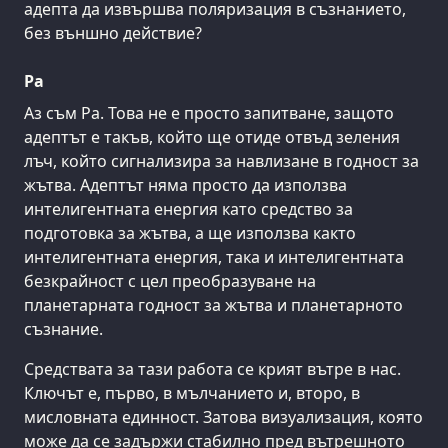
адепта да извършва поляризация в съзнанието,
без външно действие?
Ра
Аз съм Ра. Това не е просто запитване, защото
адептът е такъв, който ще отиде отвъд зеления
лъч, който сигнализира за навлизане в годност за
жътва. Адептът няма просто да използва
интелигентната енергия като средство за
подготовка за жътва, а ще използва както
интелигентната енергия, така и интелигентната
безкрайност с цел преобразуване на
планетарната годност за жътва и планетарното
съзнание.
Средствата за тази работа се крият вътре в нас.
Ключът е, първо, в мълчанието и, второ, в
мисловната единност. Затова визуализация, която
може да се задържи стабилно пред вътрешното