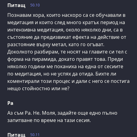
Питащ
50.10
Познавам хора, които наскоро са се обучавали в
медитация и които след много кратък период на
интензивна медитация, около няколко дни, са в
състояние да предизвикат ефекта на действие от
разстояние върху метал, като го огъват.
Доколкото разбирам, те носят на главите си тел с
форма на пирамида, докато правят това. Преди
няколко години ме поканиха на една от сесиите
по медитация, но не успях да отида. Бихте ли
коментирали този процес и дали с него се постига
нещо стойностно или не?
Ра
Аз съм Ра. Не. Моля, задайте още едно пълно
запитване по време на тази сесия.
Питащ
50.11