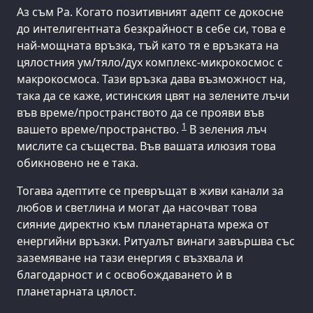
Аз съм Ра. Когато позитивният адепт се докосне
до интелигентната безкрайност в себе си, това е
най-мощната връзка, тъй като тя е връзката на
цялостния ум/тяло/дух комплекс-микрокосмос с
макрокосмоса. Тази връзка дава възможност на,
така да се каже, истинския цвят на зелените лъчи
във време/пространството да се прояви във
1
вашето време/пространство.
В зеления лъч
мислите са същества. Във вашата илюзия това
обикновено не е така.
Тогава адептите се превръщат в живи канали за
любов и светлина и могат да насочват това
сияние директно към планетарната мрежа от
енергийни връзки. Ритуалът винаги завършва със
заземяване на тази енергия с възхвала и
благодарност и с освобождаването ѝ в
планетарната цялост.