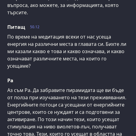
въпроса, ако можете, за информацията, която
търсите.
Питащ
50.12
По време на медитация всеки от нас усеща
енергия на различни места в главата си. Бихте ли
ми казали какво е това и какво означава, и какво
означават различните места, на които го
усещаме?
Ра
Аз съм Ра. Да забравите пирамидата ще ви бъде
от полза при изучаването на тези преживявания.
Енергийните потоци са усещани от енергийните
центрове, които се нуждаят и са подготвени за
активиране. По този начин тези, които усещат
стимулация на ниво виолетов-лъч, получават
точно това. Тези, които го усещат в областта на