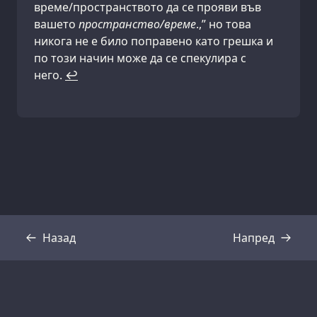
време/пространството да се прояви във
вашето
пространство/време
.,” но това
никога не е било поправено като грешка и
по този начин може да се спекулира с
него.
↩
Назад
Напред
Препис
Препис