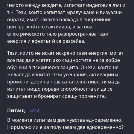
челото между веждите, изпитват индиговия лъч и
т.н. Тези, които изпитват мравучкане и визуални
образи, имат някаква блокада в енергийния
център, който се активира, и затова
електрическото тяло разпространява тази
енергия и ефектът ѝ се разсейва.
Тези, които не искат искрено тази енергия, могат
все пак да я усетят, ако същностите не са добре
обучени в психическа защита. Онези, които не
желаят да изпитат тези усещания, активации и
промени, дори на подсъзнателно ниво, няма да
изпитат нищо поради способността си да се
защитават и бронират срещу промените.
Питащ
50.13
В момента изпитвам две чувства едновременно.
Нормално ли е да получавам две едновременно?