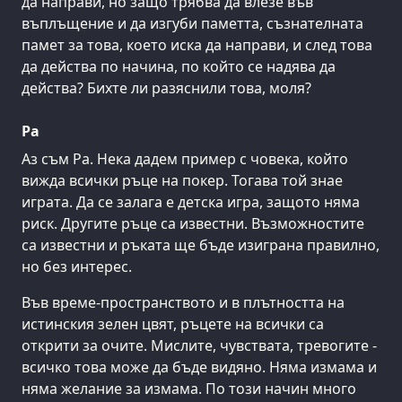
да направи, но защо трябва да влезе във
въплъщение и да изгуби паметта, съзнателната
памет за това, което иска да направи, и след това
да действа по начина, по който се надява да
действа? Бихте ли разяснили това, моля?
Ра
Аз съм Ра. Нека дадем пример с човека, който
вижда всички ръце на покер. Тогава той знае
играта. Да се залага е детска игра, защото няма
риск. Другите ръце са известни. Възможностите
са известни и ръката ще бъде изиграна правилно,
но без интерес.
Във време-пространството и в плътността на
истинския зелен цвят, ръцете на всички са
открити за очите. Мислите, чувствата, тревогите -
всичко това може да бъде видяно. Няма измама и
няма желание за измама. По този начин много