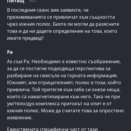
Питащ
50.2
В последния сеанс вие заявихте, че
преживяванията се привличат към същността
чрез южния полюс. Бихте ли могли да разясните
това и да ни дадете определение на това, което
имате предвид?
Ра
Аз съм Ра. Необходимо е известно съображение,
за да се постигне подходяща перспектива за
разбиране на смисъла на горната информация.
Южният, или отрицателният, полюс е този, който
привлича. Той притегля към себе си онези неща,
които са намагнетизирани към него. Така че при
ум/тяло/дух комплекса притокът на опит е от
южния полюс. Може да считате това за опростено
изявление.
Единствената специфична част от тази