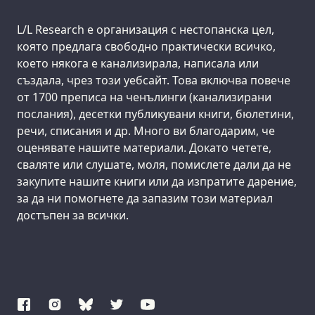
Support us:
L/L Research е организация с нестопанска цел,
която предлага свободно практически всичко,
което някога е канализирала, написала или
създала, чрез този уебсайт. Това включва повече
от 1700 преписа на ченълинги (канализирани
послания), десетки публикувани книги, бюлетини,
речи, списания и др. Много ви благодарим, че
оценявате нашите материали. Докато четете,
сваляте или слушате, моля, помислете дали да не
закупите нашите книги или да изпратите дарение,
за да ни помогнете да запазим този материал
достъпен за всички.