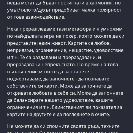
неща могат да бъдат постигнати в хармония, но
умът/тялото/духът придобиват малка полярност
от това взаимодействие.
Нека преразгледаме тази метафора и я умножим
по най-дългата игра на покер, която можете да си
представите: един живот. Картите са любов,
неприязън, ограничение, нещастие, удоволствие
и т.н. Те са раздавани и прераздавани, и
прераздавани непрекъснато. По време на това
въплъщение можете да започнете -
подчертаваме, да започнете - да познавате
собствените си карти. Може да започнете да
откривате любовта в себе си. Може да започнете
да балансирате вашето удоволствие, вашите
ограничения и т.н. Единственият ви показател за
картите на другите е да погледнете в очите.
Не можете да си спомните своята ръка, техните