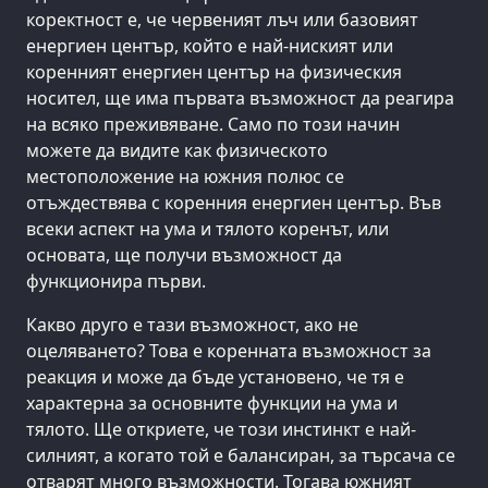
коректност е, че червеният лъч или базовият
енергиен център, който е най-ниският или
коренният енергиен център на физическия
носител, ще има първата възможност да реагира
на всяко преживяване. Само по този начин
можете да видите как физическото
местоположение на южния полюс се
отъждествява с коренния енергиен център. Във
всеки аспект на ума и тялото коренът, или
основата, ще получи възможност да
функционира първи.
Какво друго е тази възможност, ако не
оцеляването? Това е коренната възможност за
реакция и може да бъде установено, че тя е
характерна за основните функции на ума и
тялото. Ще откриете, че този инстинкт е най-
силният, а когато той е балансиран, за търсача се
отварят много възможности. Тогава южният