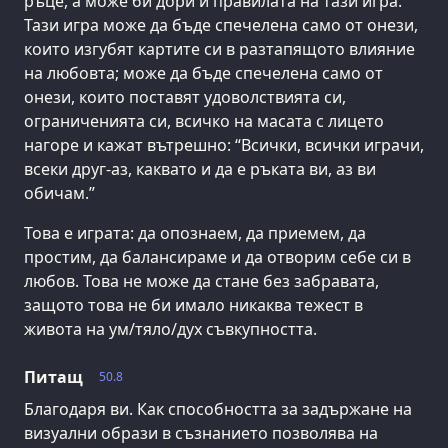
ръце, а може би дори и правилата на тази игра.
Тази игра може да бъде спечелена само от онези,
които изгубят картите си в разтапящото влияние
на любовта; може да бъде спечелена само от
онези, които поставят удоволствията си,
ограниченията си, всичко на масата с лицето
нагоре и кажат вътрешно: “Всички, всички играчи,
всеки друг-аз, каквато и да е ръката ви, аз ви
обичам.”
Това е играта: да опознаем, да приемем, да
простим, да балансираме и да отворим себе си в
любов. Това не може да стане без забравата,
защото това не би имало никаква тежест в
живота на ум/тяло/дух съвкупността.
Питащ
50.8
Благодаря ви. Как способността за задържане на
визуални образи в съзнанието позволява на