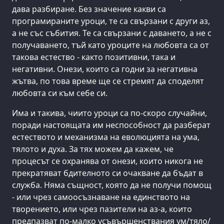
дава разбиране. Без значение какви са
програмираните уроци, те са свързани с други аз,
а не със събития. Те са свързани с даването, а не с
получаването, тъй като уроците на любовта са от
такова естество - както позитивни, така и
негативни. Онези, които са годни за негативна
жътва, по това време ще се стремят да споделят
любовта си към себе си.
Има и такива, чиито уроци са по-скоро случайни,
поради настоящата им неспособност да разберат
естеството и механизма на еволюцията на ума,
тялото и духа. За тях можем да кажем, че
процесът се охранява от онези, които никога не
прекратяват бдителното си очакване да бъдат в
служба. Няма същност, която да не получи помощ
- или чрез самоосъзнаване на единството на
творението, или чрез пазители на аз-а, които
предпазват по-малко усъвършенствания ум/тяло/