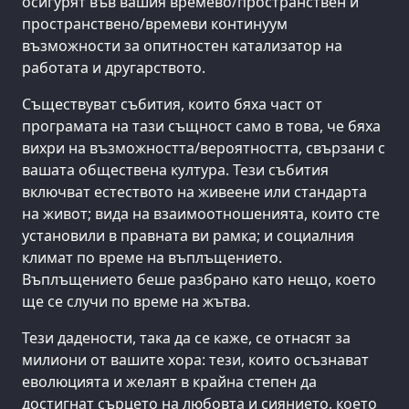
осигурят във вашия времево/пространствен и
пространствено/времеви континуум
възможности за опитностен катализатор на
работата и другарството.
Съществуват събития, които бяха част от
програмата на тази същност само в това, че бяха
вихри на възможността/вероятността, свързани с
вашата обществена култура. Тези събития
включват естеството на живеене или стандарта
на живот; вида на взаимоотношенията, които сте
установили в правната ви рамка; и социалния
климат по време на въплъщението.
Въплъщението беше разбрано като нещо, което
ще се случи по време на жътва.
Тези дадености, така да се каже, се отнасят за
милиони от вашите хора: тези, които осъзнават
еволюцията и желаят в крайна степен да
достигнат сърцето на любовта и сиянието, което