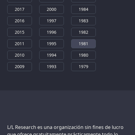
2017
2000
1984
2016
1997
1983
2015
1996
1982
2011
1995
1981
2010
1994
1980
2009
1993
1979
Support us:
L/L Research es una organización sin fines de lucro
que ofrece gratuitamente prácticamente todo lo